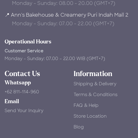
Monday - Sunday: 08.00 - 20.00 (GMT+7)
📍 Ann's Bakehouse & Creamery Puri Indah Mall 2
Monday - Sunday: 07.00 - 22.00 (GMT+7)
Operational Hours
Customer Service
Monday - Sunday: 07.00 – 22.00 WIB (GMT+7)
Contact Us
Information
Whatsapp
Shipping & Delivery
+62 811-114-960
Terms & Conditions
Email
FAQ & Help
Send Your Inquiry
Store Location
Blog