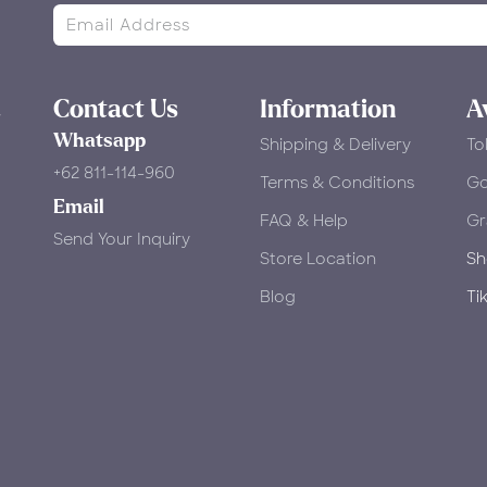
dirkan rasa yang tenang,
ingin dibuat lebih berkesan.
, dan meninggalkan kesan
legan.
n sempurna untuk momen
, perayaan kecil, maupun para
ta matcha.
&
Contact Us
Information
A
Whatsapp
Shipping & Delivery
To
+62 811-114-960
Terms & Conditions
​G
Email
FAQ & Help
Gr
Send Your Inquiry
Store Location
Sh
Blog
Ti