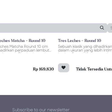
eches Matcha - Round 10
Tres Leches - Round 10
eches Matcha Round 10 cm
Sebuah klasik yang dihadirka
adirkan perpaduan lembut
dalam ukuran yang lebih intim
 signature Tres Leches cake
Leches Round 10 cm mengha
dan kedalaman rasa matcha
sponge cake lembut khas Ann
m yang refined. Hadir dalam
yang direndam dalam tiga jen
 yang lebih personal, dessert
susu, menciptakan tekstur mo
enawarkan keseimbangan
dan creamy yang menjadi ciri
Rp 169.830
Tidak Tersedia Unt
 earthy notes dan rasa manis
klasik Tres Leches cake.
alus.
Disempurnakan dengan whi
 lapisan sponge diinfus
cream yang ringan dan toppi
n aroma matcha dan
buah segar, kue ultah mini ini
dam dalam campuran susu
menawarkan pengalaman des
nn’s, menciptakan tekstur
yang lembut, ringan, namun 
dan velvety yang lembut.
indulgent. Keseimbangan ras
ukan dengan whipped cream
manisnya menjadikannya se
 dan sentuhan segar di bagian
untuk perayaan kecil, hadiah s
Subscribe to our newsletter
kue mini matcha ini
maupun momen sederhana 