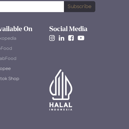
Subscribe
ringan dalam setiap gigitan.
Signature sponge khas Tres
vailable On
Social Media
Leches direndam dalam
kopedia
campuran susu creamy,
kemudian dipadukan dengan
oFood
strawberry jam yang diperkaya
abFood
madu. Topping fresh
opee
strawberries, blueberries,
ktok Shop
lemon zest, dan thyme
menghadirkan lapisan rasa
yang lebih bright dan
refreshing.
Ringan namun kaya rasa, kue
susu berry kecil ini menjadi