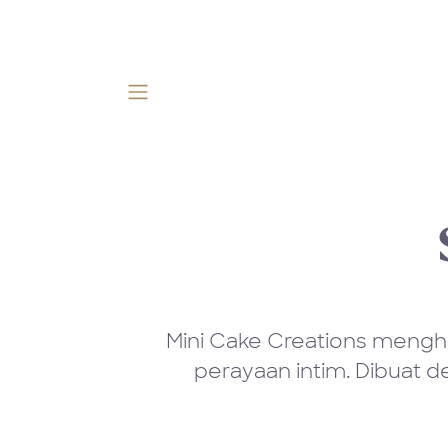
Skip ke Konten
Mini Cake Creations mengh
perayaan intim. Dibuat d