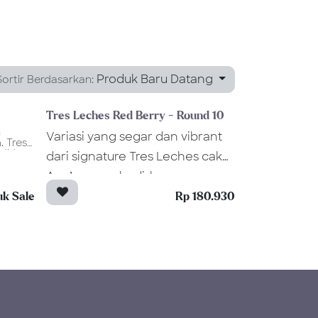
Produk Baru Datang
Sortir Berdasarkan:
Tres Leches Red Berry - Round 10
n
Variasi yang segar dan vibrant
. Tres
dirkan
dari signature Tres Leches cake
’s
is
Ann’s, menghadirkan
ist
perpaduan sponge susu yang
 khas
uk Sale
Rp 180.930
lembut dengan medley red
pped
berries yang menyegarkan.
ng
Tres Leches Red Berry Round 10
sert
tetap
cm menawarkan
a
mpurna
keseimbangan rasa manis,
pesial,
yang
creamy, dan sedikit acidity yang